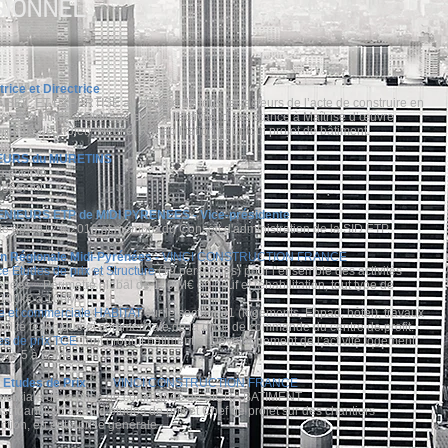
SIONNEL
ice et Directrice
IL ET EXPERTISE au service de tous les acteurs de l’acte de construire en
ce à Maîtrise d’Ouvrage et à Collectivité, d’assistance à Maîtrise d’œuvre
nomie de projet). Neuf et Réhabilitation pour tout projet de bâtiment.
EURS du MURETINS
a société.
agement
IEURS ETP de MIDI PYRENEES - Vice-présidente
e de 2012 à 2016 et membre du Conseil d'administration de la SID ETP.
 Régionale Midi-Pyrénées -
VINCI CONSTRUCTION FRANCE
e Etudes de prix et Structure
(19 personnes) pour l’ensemble des activités
ées – Périmètre global de 100 M€ en neuf et réhabilitation, tout type de
e 100k€ à 100M€
ue et commerciale HABITAT
sur le secteur 31 (logements, Ehpad, hôtel), travaux
abilité technique et commerciale de la prise de commande du centre de profit.
es de prix TCE
Tout produit bâtiment et Développement de l’activité logement
l de 5 à 35M€
 Etudes de Prix
VINCI CONSTRUCTION FRANCE
mmerciale de la prise de commande de SICRA BATIMENT.
tuant le bureau d’études de prix et Chef de projet sur des chantiers
ction, en entreprise générale