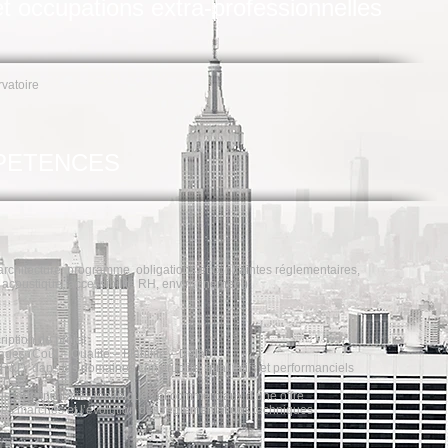
occupations extra-professionnelles
vatoire
PETENCES
architecture, programme, obligations et contraintes réglementaires,
 acoustique, accessibilité RH, environnement)
iption de projet
es (Coût – Qualité – Fiabilité – Délai)
R&D dans les domaines constructifs, qualitatifs et performanciels
s TCE
s, administratifs, techniques et commerciaux d’une offre
des marchés et l’évolution des réglementations techniques