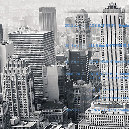
PARCOURS PROFES
2013 à ce jour
ACE BATIMENT – Fondatr
AMO et Apport ASSISTANCE, CONSE
déclinant des missions d’Assistan
(optimisation, réglementation, éco
2014 à ce jour
CLUB des ENTREPREN
Adhérente depuis la création de l
Membre de la commission Amén
2012 à ce jour
GROUPEMENT des INGEN
Membre depuis 1990 et Président
2006 - 2012
BOURDARIOS - Direction
2010 – 2012 : Directrice du Servic
BATIMENT sur la région Midi-Pyrén
bâtiment et de Marché, affaire d
2009 – 2010 : Directrice techniq
neufs et réhabilitation ; Respons
2006 – 2009 : Responsable Etud
de la DR en portant de CA annue
1997-2006
SICRA - Chef de groupe
Responsabilité technique et co
Encadrement de 4 personnes consti
importants en conception constru