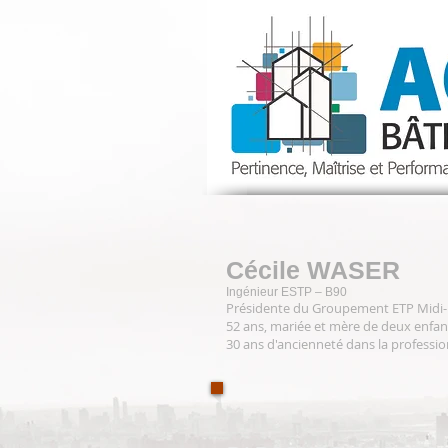
Cécile WASER
Ingénieur ESTP – B90
Présidente du Groupement ETP Midi
52 ans, mariée et mère de deux enfant
30 ans d'ancienneté dans la professio