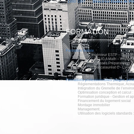
1990-1997
Directrice Etudes
Coordination technique et commer
Direction du service d’étude de p
FORMATION
Formation Initiale
1990 Ingénieur ESTP – Sectio
1986 DEUG A Math – Physique à
1985 Classes Préparatoires - ly
1984 Baccalauréat C - Lycée Le
Formations professionnelles (stages, per
Réglementations Thermique, Acous
Intégration du Grenelle de l’envi
Optimisation conception et calcul 
Formation juridique - Gestion et 
Financement du logement social
Montage immobilier
Management.
Utilisation des logiciels standards