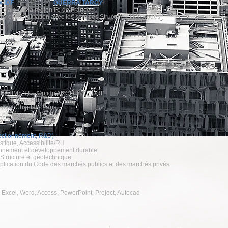
 de Prix IDF GUERRA TARCY
ciale sur la région Ile de France
rix et coordination avec les services Structure et Méthodes
n BATIMENT – Option ARCHITECTURE
 la faculté d’ORSAY
cée Chaptal - Paris
 Corbusier - Poissy
fectionnement, R&D) :
tique, Accessibilité/RH
ronnement et développement durable
: Structure et géotechnique
application du Code des marchés publics et des marchés privés
 : Excel, Word, Access, PowerPoint, Project, Autocad