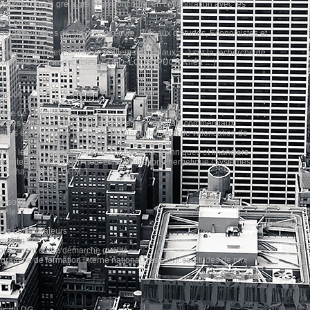
e interne, en gré à gré et en concours, en collaboration avec les
 BEA, BEH
age des équipes de Maîtrise d’œuvre, Bureaux d’études, Economistes et
dée ou à projet (ministère, bailleurs nationaux, …) sur la recherche de
erformants et reproductibles (CQFD, LQCM, PUCA Rhéa …)
ection
ts
 prise de commande
n des outils de suivi des objectifs et des résultats commerciaux
ales et documents généraux de présentation et de valorisation de
ur les volets administratifs, contractuels, techniques et financiers
ts internes Groupe en neuf et réhabilitation énergétique (Systèmes
UCA Réha, CQFD, LQCM..)
personnes
rente
es collaborateurs
rmation
eloppement d’une démarche qualité
ogramme de formation interne national des services Etudes de prix