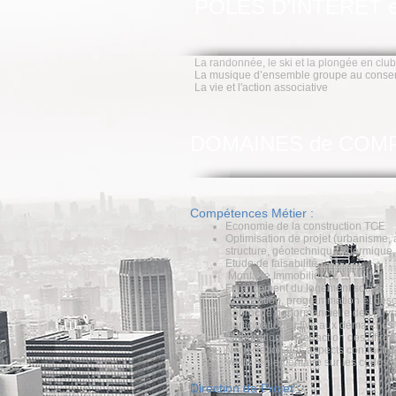
POLES D’INTERET et 
La randonnée, le ski et la plongée en club
La musique d’ensemble groupe au conser
La vie et l'action associative
DOMAINES de COM
Compétences Métier :
Economie de la construction TCE
Optimisation de projet (urbanisme, 
structure, géotechnique, thermique,
Etude de faisabilité
Montage Immobilier
Financement du logement social
Conception, programmation et descr
Approche performancielle des ouvrag
Participation active aux démarches 
Elaboration et Rédaction des offre
Négociation des aspects contractuel
Veille réglementaire sur les codes 
Direction de Projet :