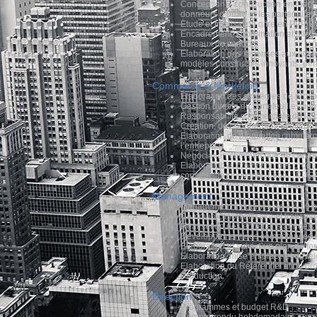
Conception – construction en montag
donneurs d’ordre et les partenaires
Etude et finalisation offre en PPP,
Encadrement, coordination et pilot
Bureaux de contrôle
Elaboration des réponses aux AO à i
modèles constructifs innovants, p
Commerce & Marketing
Elaboration des stratégies de prosp
Gestion directe du portefeuille clien
Responsabilité commerciale de la
Création, développement et diffusio
Elaboration de plaquettes commerci
l’entreprise
Négociation commerciale de contrat s
Elaboration et promotion des produi
constructifs innovants, Label , P
Management
Management d’équipes de 4 à 19 
Communication efficace et transpa
Réalisation des entretiens annuels
Développement des compétences d
Elaboration et suivi d’un plan de fo
Elaboration, mise en place et dév
Elaboration du Référentiel et du pr
Production
Direction
Programmes et budget R&D