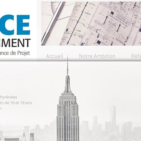
Accueil
Notre Ambition
Réf
-Pyrénées
s de 16 et 18 ans
n